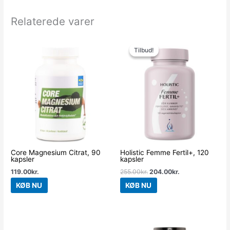
Relaterede varer
Den
Den
oprindelige
aktuelle
Tilbud!
Tilbud!
pris
pris
var:
er:
255.00kr..
204.00kr..
Core Magnesium Citrat, 90
Holistic Femme Fertil+, 120
kapsler
kapsler
119.00
kr.
255.00
kr.
204.00
kr.
KØB NU
KØB NU