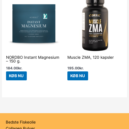
NORDBO Instant Magnesium
Muscle ZMA, 120 kapsler
– 150 g.
184.00
kr.
195.00
kr.
KØB NU
KØB NU
Bedste Fiskeolie
Collagen Pulver