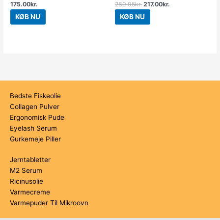
175.00
kr.
289.95
kr.
217.00
kr.
KØB NU
KØB NU
Bedste Fiskeolie
Collagen Pulver
Ergonomisk Pude
Eyelash Serum
Gurkemeje Piller
Jerntabletter
M2 Serum
Ricinusolie
Varmecreme
Varmepuder Til Mikroovn