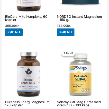
BioCare Mito Kompleks, 60
NORDBO Instant Magnesium
kapsler
– 150 g.
355.00
kr.
184.00
kr.
KØB NU
KØB NU
Den
Den
oprindelige
aktuelle
Tilbud!
Tilbud!
pris
pris
var:
er:
289.95kr..
217.00kr..
Pureness Energi Magnesium,
Solaray Cal-Mag Citrat med
120 kapsler
vitamin D – 180 kaps.