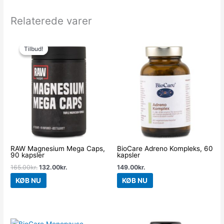
Relaterede varer
Den
Den
oprindelige
aktuelle
Tilbud!
Tilbud!
pris
pris
var:
er:
165.00kr..
132.00kr..
RAW Magnesium Mega Caps,
BioCare Adreno Kompleks, 60
90 kapsler
kapsler
165.00
kr.
132.00
kr.
149.00
kr.
KØB NU
KØB NU