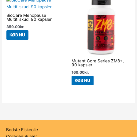
BioCare Menopause
Multitilskud, 90 kapsler
359.00
kr.
KØB NU
Mutant Core Series ZM8+,
90 kapsler
169.00
kr.
KØB NU
Bedste Fiskeolie
Collagen Pulver