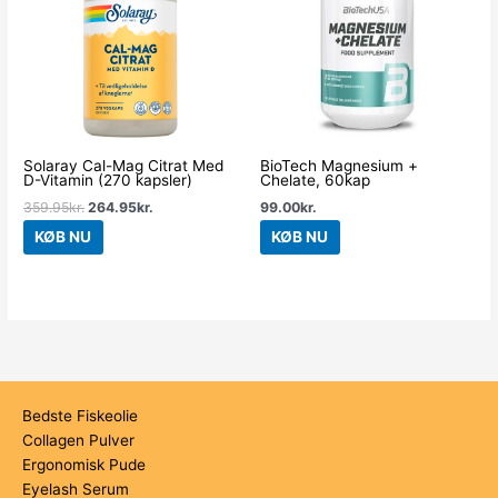
Solaray Cal-Mag Citrat Med
BioTech Magnesium +
D-Vitamin (270 kapsler)
Chelate, 60kap
359.95
kr.
264.95
kr.
99.00
kr.
KØB NU
KØB NU
Bedste Fiskeolie
Collagen Pulver
Ergonomisk Pude
Eyelash Serum