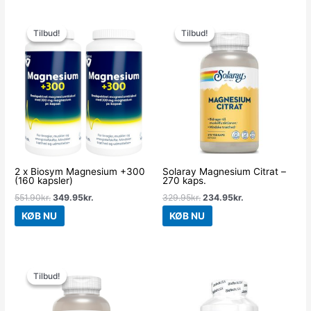
Den
Den
Den
Den
oprindelige
aktuelle
oprindelige
aktuelle
Tilbud!
Tilbud!
Tilbud!
Tilbud!
pris
pris
pris
pris
var:
er:
var:
er:
551.90kr..
349.95kr..
329.95kr..
234.95kr..
2 x Biosym Magnesium +300
Solaray Magnesium Citrat –
(160 kapsler)
270 kaps.
551.90
kr.
349.95
kr.
329.95
kr.
234.95
kr.
KØB NU
KØB NU
Den
Den
oprindelige
aktuelle
Tilbud!
Tilbud!
pris
pris
var:
er:
359.95kr..
264.95kr..