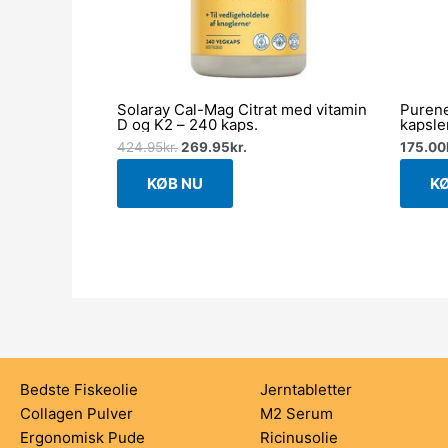
Solaray Cal-Mag Citrat med vitamin
Purene
D og K2 – 240 kaps.
kapsle
424.95
kr.
269.95
kr.
175.00
KØB NU
K
Bedste Fiskeolie
Jerntabletter
Collagen Pulver
M2 Serum
Ergonomisk Pude
Ricinusolie