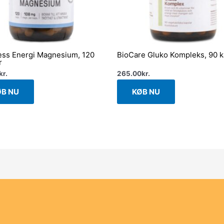
ss Energi Magnesium, 120
BioCare Gluko Kompleks, 90 k
r
kr.
265.00
kr.
ØB NU
KØB NU