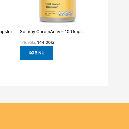
apsler
Solaray ChromActiv – 100 kaps.
179.95
kr.
144.00
kr.
KØB NU