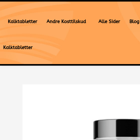
Gå
til
indholdet
Kalktabletter
Andre Kosttilskud
Alle Sider
Blog
Kalktabletter