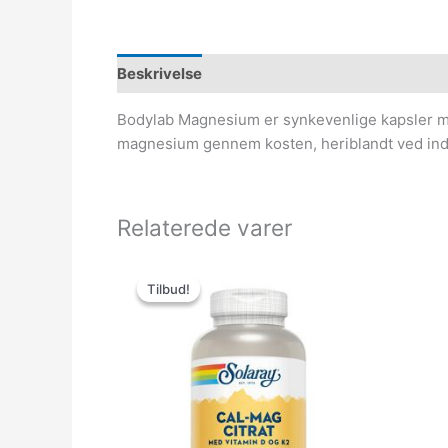
Beskrivelse
Bodylab Magnesium er synkevenlige kapsler med
magnesium gennem kosten, heriblandt ved indt
Relaterede varer
Den
Den
oprindelige
aktuelle
Tilbud!
Tilbud!
pris
pris
var:
er:
424.95kr..
269.95kr..