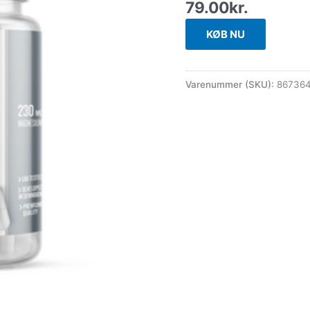
79.00
kr.
KØB NU
Varenummer (SKU):
86736