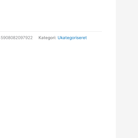
45908082097922
Kategori:
Ukategoriseret